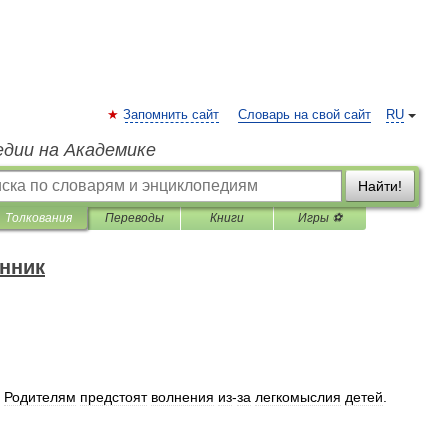
Запомнить сайт
Словарь на свой сайт
RU
едии на Академике
Найти!
Толкования
Переводы
Книги
Игры ⚽
нник
.
Родителям
предстоят
волнения
из
-
за
легкомыслия
детей
.