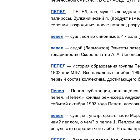
переносном смысле. I. В ОБИХОДЕ: 1) П
ПЕПЕЛ
— ПЕПЕЛ, пла, муж. Пылевидная сер
папиросы. Вулканический п. (продукт изме
селении: возродиться после пожара, раз
пепел
— сущ., кол во синонимов: 4 • зола 
пепел
— седой (Лермонтов) Эпитеты литер
товарищество Скоропечатни А. А. Левенсо
ПЕПЕЛ
— История образования группы Пеп
1502 при МЭИ. Все началось в ноябре 199
первый состав коллектива, достигающег
Пепел
— Пепел субстанция, остающаяся по
пепел. «Пепел» фильм режиссёра Анджея
событий октября 1993 года Пепел дос
пепел
— сущ., м., употр. сравн. часто Мор
чем? пеплом, о чём? о пепле 1. Пеплом на
результате сгорания чего либо. Наташа 