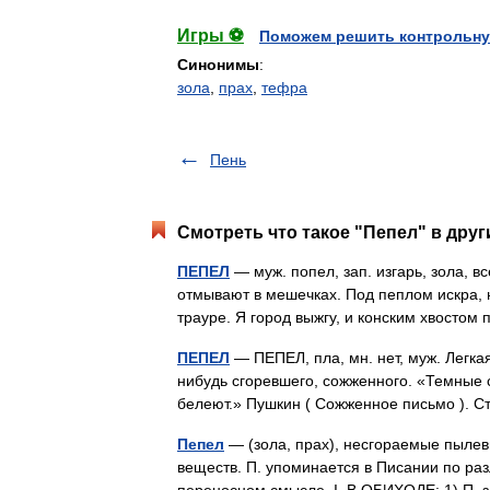
Игры ⚽
Поможем решить контрольну
Синонимы
:
зола
,
прах
,
тефра
Пень
Смотреть что такое "Пепел" в друг
ПЕПЕЛ
— муж. попел, зап. изгарь, зола, 
отмывают в мешечках. Под пеплом искра, н
трауре. Я город выжгу, и конским хвосто
ПЕПЕЛ
— ПЕПЕЛ, пла, мн. нет, муж. Легка
нибудь сгоревшего, сожженного. «Темные 
белеют.» Пушкин ( Сожженное письмо ). 
Пепел
— (зола, прах), несгораемые пылев
веществ. П. упоминается в Писании по раз