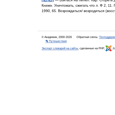
ПЕПЕЛ
— Взяться на пепел. Кар. Сгореть д
Книжн. Уничтожать, сжигать что л. Ф 2, 11
1990, 65. Возрождаться/ возродиться (во
© Академик, 2000-2026
Обратная связь:
Техподдерж
👣 Путешествия
Экспорт словарей на сайты
, сделанные на PHP,
Jo