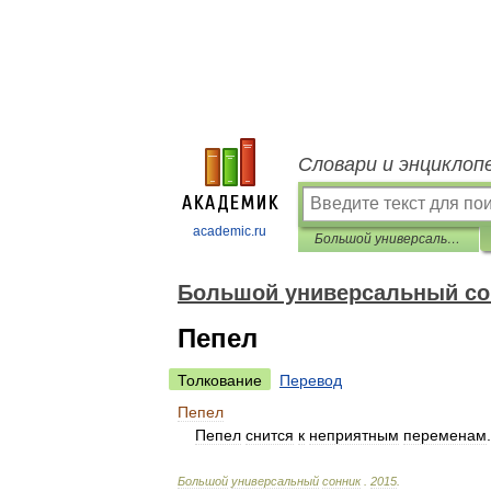
Словари и энциклоп
academic.ru
Большой универсальный сонник
Большой универсальный со
Пепел
Толкование
Перевод
Пепел
Пепел
снится
к
неприятным
переменам
Большой
универсальный
сонник
.
2015
.