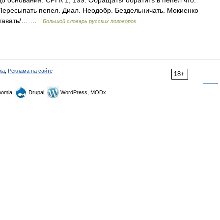
о основания. СРГК 1, 199. Обращать/ обратить в пепел что.
. Пересыпать пепел. Диал. Неодобр. Бездельничать. Мокиенко
сставать/… …
Большой словарь русских поговорок
ка
,
Реклама на сайте
18+
omla,
Drupal,
WordPress, MODx.