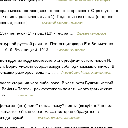
. засыпали тлеющие угли… …
Библейская энциклопедия Брокгауза
ая масса, остающаяся от чего н. сгоревшего. Стряхнуть п. с
льчения и распыления лав 1). Подняться из пепла (о городе,
рушения; высок.).… …
Толковый словарь Ожегова
(13) • пепелок (1) • прах (18) • тефра …
Словарь синонимов
атурной русской речи. М: Поставщик двора Его Величества
н . А. Л. Зеленецкий. 1913 …
Словарь эпитетов
ел идет из недр московского энергофизического лицея №
5 г. Борис Рифкин собрал вокруг себя единомышленников. В
о больших размеров, вошли:… …
Русский рок. Малая энциклопедия
сле сгорания чего либо, зола. В частности Вулканический
 Вайды «Пепел» рок фестиваль памяти жертв трагических
ловный… …
Википедия
фология: (нет) чего? пепла, чему? пеплу, (вижу) что? пепел,
зывается лёгкая серая масса, которая образуется в
проводит рукой… …
Толковый словарь Дмитриева