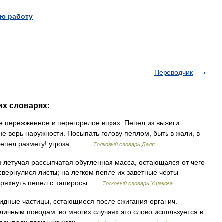
ю работу
Переводчик
их словарях:
все пережженное и перегорелое впрах. Пепел из выжиги
е верь наружности. Посыпать голову пеплом, быть в жали, в
м пепел размету! угроза.… …
Толковый словарь Даля
я летучая рассыпчатая обугленная масса, остающаяся от чего
свернулися листы; на легком пепле их заветные черты
Стряхнуть пепел с папиросы …
Толковый словарь Ушакова
идные частицы, остающиеся после сжигания органич.
личным поводам, во многих случаях это слово используется в